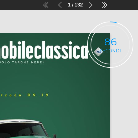
1
132
86
SECONDI