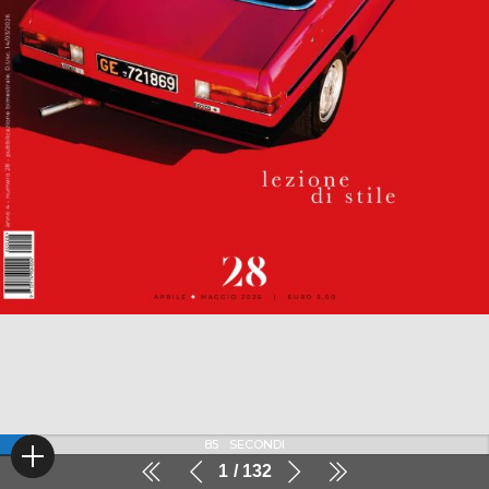
85
SECONDI
1
132