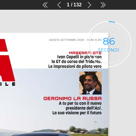
1
132
86
SECONDI