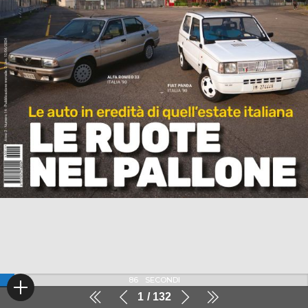
86
SECONDI
1
132